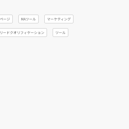
ページ
MAツール
マーケティング
リードクオリフィケーション
ツール
ネレーション
休眠発掘
効率化
6R
ング
デジタルセールス
ソナライゼーション
導入手順
会議ツール
テスト
インサイドセールス代行会社比較
データ
ステップメール
ホワイトペーパー
リット、デメリット
ライバルマーケティング