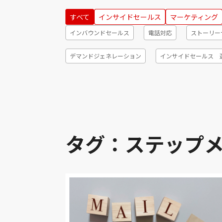
すべて
インサイドセールス
マーケティング
インバウンドセールス
電話対応
ストーリー
デマンドジェネレーション
インサイドセールス 
テレアポ
メールマーケティング
顧客セグメ
ナーチャリング
CRM
ABテスト
成約
ニューロマーケティング
インサイドセールス フ
タグ：ステップ
デジタルトランスフォーメーション
消費行動
リードナーチャリング
トークスクリプト
シ
リード
KPI
見える化
インサイドセー
スキル
リレーションシップマーケティング