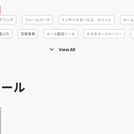
テリング
フレームワーク
インサイドセールス、メリット
ホーム
選び方
営業事務
メール配信ツール
カスタマージャーニー
ント
コホート分析
営業代行、メリット、デメリット
リードジェ
View All
率
STP分析
インサイドセールス、辛い
SFA
プロセスマイニ
ィールドセールス
オンライン商談ツール
DX
コロナ
パー
メール
アトリビューション
テレワーク
ABM
バイネーム
EFO
ナリオメール
インサイドセールス 書籍
心理学テクニック
顧客
ルス
アウトバウンドセールス
失注分析
ブランディング
メ
リード獲得
電話営業
営業リスト
ファネル