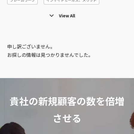
ホームページ
MAツール
マーケティング
View All
デマンドジェネレーション
インサイドセールス 選び方
営業事務
メール配信ツール
カスタマージャーニー
申し訳ございません。
お探しの情報は見つかりませんでした。
リードクオリフィケーション
ツール
テレアポ
メールマーケティング
顧客セグメント
コホート分析
営業代行、メリット、デメリット
リードジェネレーション
貴社の新規顧客の数を倍増
休眠発掘
効率化
6R
ナーチャリング
CRM
ABテスト
成約率
STP分析
させる
インサイドセールス、辛い
SFA
プロセスマイニング