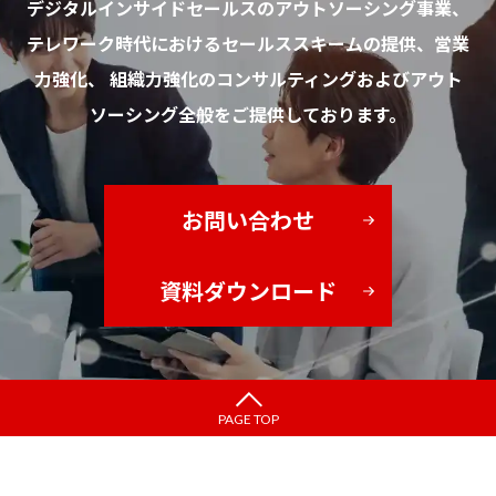
デジタルインサイドセールスのアウトソーシング事業、
デジタルセールス
ニューロマーケティング
テレワーク時代におけるセールススキームの提供、営業
力強化、 組織力強化のコンサルティングおよびアウト
インサイドセールス フィールドセールス
ソーシング全般をご提供しております。
オンライン商談ツール
DX
コロナ
パーソナライゼーション
導入手順
会議ツール
お問い合わせ
デジタルトランスフォーメーション
消費行動
アトリビューション
資料ダウンロード
テレワーク
ABM
バイネーム
EFO
テスト
インサイドセールス代行会社比較
リードナーチャリング
トークスクリプト
PAGE TOP
シナリオメール
インサイドセールス 書籍
心理学テクニック
顧客データ
ステップメール