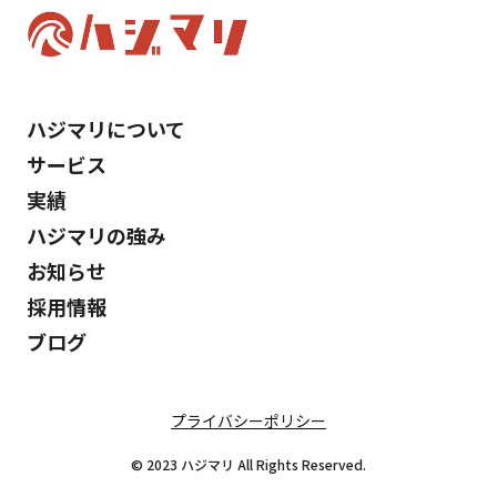
ホワイトペーパー
リード
KPI
見える化
インサイドセールス
アウトバウンドセールス
失注分析
ハジマリについて
ブランディング
メリット、デメリット
サービス
実績
ライバルマーケティング
スキル
ハジマリの強み
リレーションシップマーケティング
リード獲得
お知らせ
採用情報
電話営業
営業リスト
ファネル
ブログ
プライバシーポリシー
© 2023 ハジマリ All Rights Reserved.