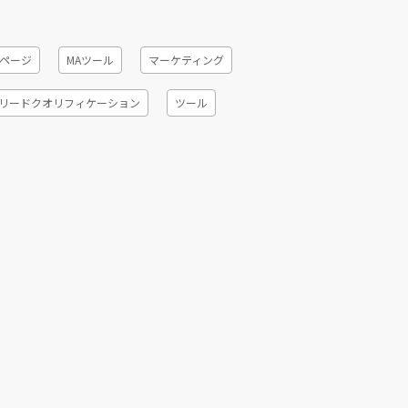
ページ
MAツール
マーケティング
リードクオリフィケーション
ツール
ネレーション
休眠発掘
効率化
6R
ング
デジタルセールス
ソナライゼーション
導入手順
会議ツール
テスト
インサイドセールス代行会社比較
データ
ステップメール
ホワイトペーパー
リット、デメリット
ライバルマーケティング