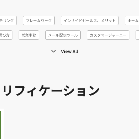
テリング
フレームワーク
インサイドセールス、メリット
ホーム
選び方
営業事務
メール配信ツール
カスタマージャーニー
ント
コホート分析
営業代行、メリット、デメリット
リードジェ
View All
率
STP分析
インサイドセールス、辛い
SFA
プロセスマイニ
ィールドセールス
オンライン商談ツール
DX
コロナ
パー
オリフィケーション
アトリビューション
テレワーク
ABM
バイネーム
EFO
ナリオメール
インサイドセールス 書籍
心理学テクニック
顧客
ルス
アウトバウンドセールス
失注分析
ブランディング
メ
リード獲得
電話営業
営業リスト
ファネル