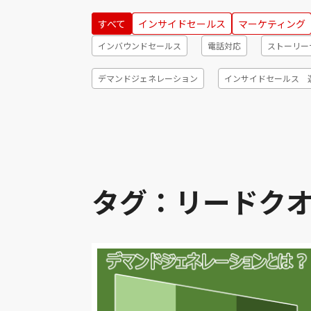
すべて
インサイドセールス
マーケティング
インバウンドセールス
電話対応
ストーリー
デマンドジェネレーション
インサイドセールス 
テレアポ
メールマーケティング
顧客セグメ
ナーチャリング
CRM
ABテスト
成約
ニューロマーケティング
インサイドセールス フ
タグ：リードク
デジタルトランスフォーメーション
消費行動
リードナーチャリング
トークスクリプト
シ
リード
KPI
見える化
インサイドセー
スキル
リレーションシップマーケティング