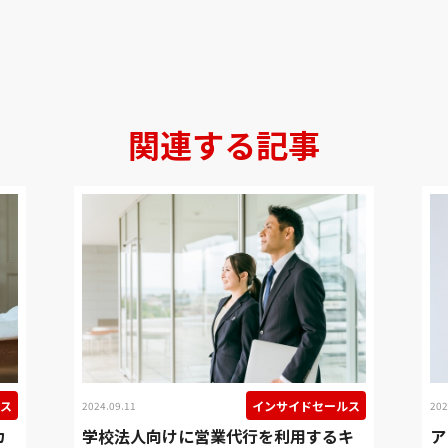
関連する記事
ス
インサイドセールス
2024.09.11
202
カ
学校法人向けに営業代行を利用するキ
ア