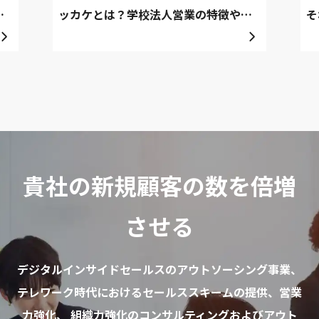
待
ッカケとは？学校法人営業の特徴や営
そ
業代行を利用するポイントも解説。
ン
貴社の新規顧客の数を倍増
させる
デジタルインサイドセールスのアウトソーシング事業、
テレワーク時代におけるセールススキームの提供、営業
力強化、 組織力強化のコンサルティングおよびアウト